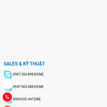
SALES & KỸ THUẬT
0987.256.898 [HCM]
0947.903.088 [HCM]
Hotline:
0904.655.447 [HN]
0772220288