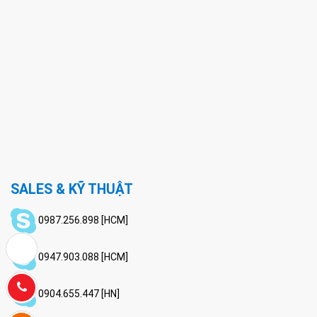
SALES & KỸ THUẬT
0987.256.898 [HCM]
0947.903.088 [HCM]
Hotline:
0904.655.447 [HN]
0772220288